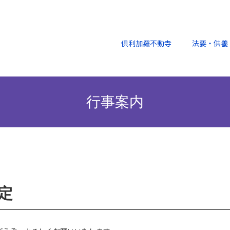
倶利加羅不動寺
法要・供養
行事案内
予定