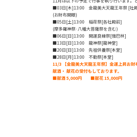
11月は以下の予定で行事を執り行います。
■03日[木]13:00 金龍美大天龍王年祭 [社
(お財布開眼)
■05日[土]13:00 稲荷祭[各社殿前]
(摩多羅神祭·八幡大菩薩祭を含む)
■06日[日]13:00 開運良縁祭[強巴林]
■13日[日]13:00 龍神祭[龍神堂]
■20日[日]13:00 先祖供養祭[本堂]
■28日[月]13:00 不動祭[本堂]
11/3 【金龍美大天龍王年祭】金運上昇お
献酒・ 献花の受付もしております。
■献酒 5,000円 ■献花 15,000円