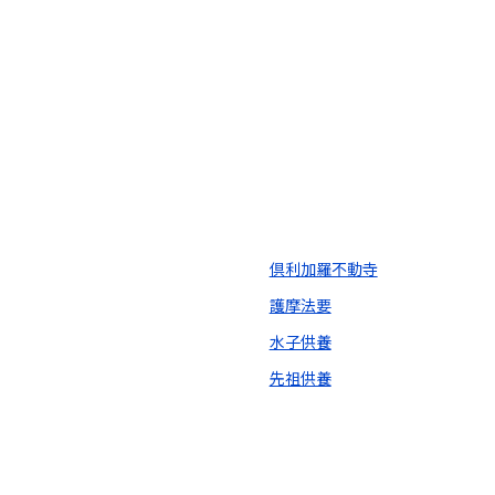
倶利加羅不動寺
護摩法要
水子供養
先祖供養