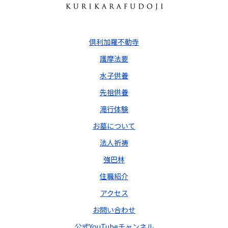
倶利加羅不動寺
護摩法要
水子供養
先祖供養
滝行体験
お墓について
法人祈祷
強巴林
住職紹介
アクセス
お問い合わせ
公式YouTubeチャンネル