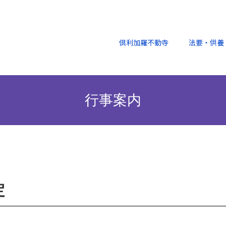
倶利加羅不動寺
法要・供養
行事案内
定