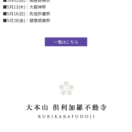
■5月02(日)：開運良縁祭
■5月13(木)：大龍神祭
■5月16(日)：先祖供養祭
■5月28(金)：健康感謝祭
一覧はこちら