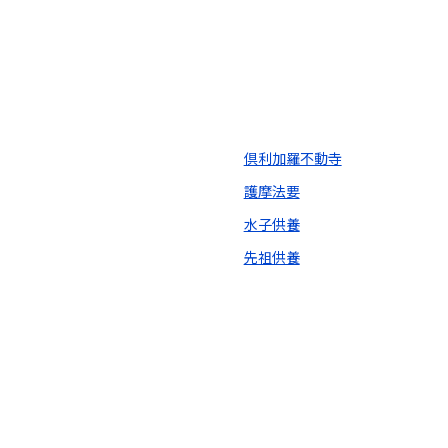
倶利加羅不動寺
護摩法要
水子供養
先祖供養